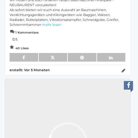
wir freuen uns, euch unseren neuen Baumaschinen Mietpark -
NEUBAURENT vorzustellen!
Ab sofort bieten wir euch eine Auswahl an Baumaschinen,
Verdichtungsgeräten und Kleingeräten wie Bagger, Walzen,
Radlader, Rüttelplatten, Vibrationsstampfer, Schneidgräte, Greifer,
Schremmhammer
mehr lesen
1 Kommentare
👏💪
40 Likes
erstellt:
Vor 5 Monaten