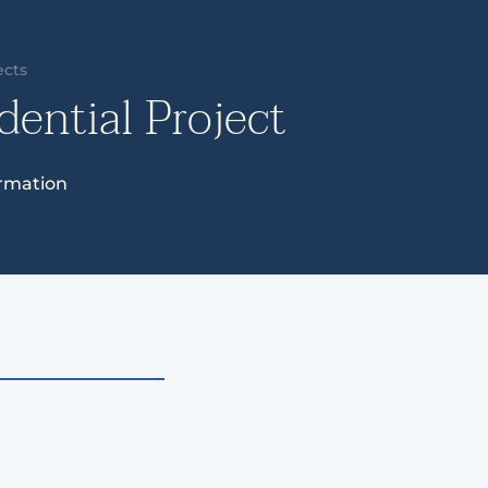
ects
dential Project
rmation